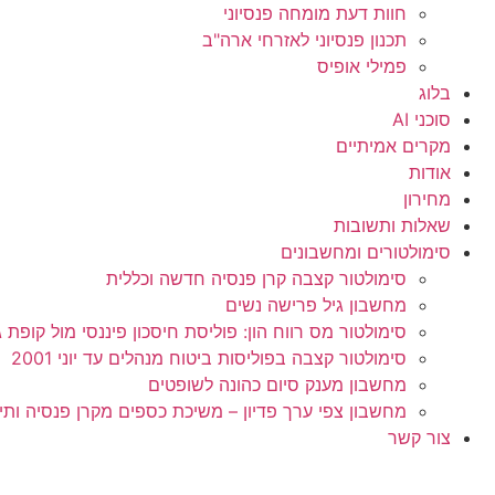
חוות דעת מומחה פנסיוני
תכנון פנסיוני לאזרחי ארה"ב
פמילי אופיס
בלוג
סוכני AI
מקרים אמיתיים
אודות
מחירון
שאלות ותשובות
סימולטורים ומחשבונים
סימולטור קצבה קרן פנסיה חדשה וכללית
מחשבון גיל פרישה נשים
סימולטור מס רווח הון: פוליסת חיסכון פיננסי מול קופת גמל 
סימולטור קצבה בפוליסות ביטוח מנהלים עד יוני 2001
מחשבון מענק סיום כהונה לשופטים
מחשבון צפי ערך פדיון – משיכת כספים מקרן פנסיה ותי
צור קשר