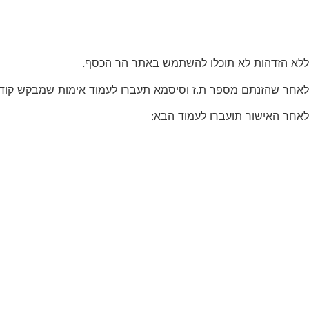
ללא הזדהות לא תוכלו להשתמש באתר הר הכסף.
לאחר שהזנתם מספר ת.ז וסיסמא תעברו לעמוד אימות שמבקש קוד בן 6 ספרות שקיבלתם בהודעת SMS או Email בהתאם להגדרות שלכם, יש להקליד את הקוד
לאחר האישור תועברו לעמוד הבא: