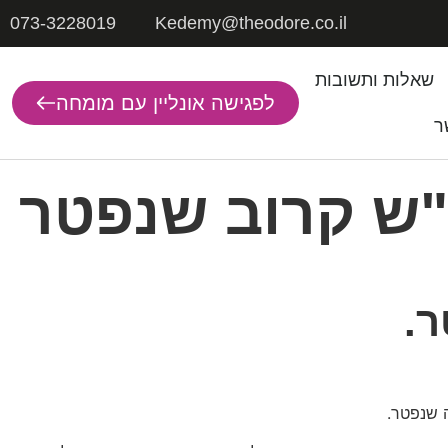
073-3228019
Kedemy@theodore.co.il
שאלות ותשובות
לפגישה אונליין עם מומחה
ר
ע"ש קרוב שנפטר
ר.
ה שנפטר.