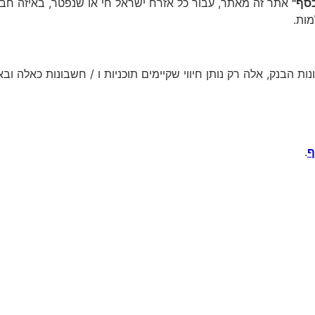
סף"
אתר זה מאתר, עבור כל אזרח ישראל חי או שנפטר, באיזה חברות 
מות.
נות הבנק, אלה רק נותן חיווי שקיימים תוכניות ו / חשבונות כאלה ו
ף
.