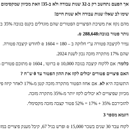
אך הפעם נתחשב רק ב-32 שנות עבודה ולא ב-35! וזאת מכיוון שמקסימום שנות העבודה לקיזוז הינם 32 בפקודת מס הכנסה.
שימו לב שאלו שנות עבודה ולא שנות חיים!
מהם נקזז את משיכת הפיצויים הפטורים שהם מוגדלים בקנס בגובה 35% בהתאם לפקודת מס הכנסה: 481,250 * 1.35 * (32/35) = 594,000 ₪.
נותר פטור בגובה:288,648 ₪.
נמיר לקיצבה פטורה ע"י חלוקה ב – 180 = 1604 ₪ לחודש קיצבה פטורה.
שהם 17% מתקרה מזכה נכון לשנת 2024.
כלומר
: אם ללקוח קיצבה בגובה 10,000 ₪ ברוטו , 1604 ₪ מתוכם פטורים ממס לכל החיים, והיתרה חייבת במס שולי בהתאם למדרגות המס בפקודת מס הכנסה כשכר רגיל.
האם פיצויים פטורים יכולים לקזז את ההון הפטור עד 0 ש"ח ?
התשובה היא
לא
. אם אחוז הפטור מתקרה מזכה קטן מ-17% לאחר קיזוז פיצויים, אזי הפטור הוא 17%.
מכיוון שפיצויים לא יכולים לקזז יותר מ-35% מתקרה מזכה.
להזכירכם 35% + 17% = 52% פטור קצבה מזכה מקסימלי.
דוגמא מספר 3
לקוח עבד 30 שנים בשכר 15,000 ₪ ופרש בגיל 67, קיבל מענק פיצויים במזומן ע"ס 500,000 ₪.