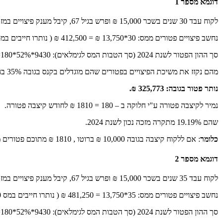
דוגמא מספר 1
לקוח עבד 30 שנים בשכר 15,000 ₪ ופרש בגיל 67, קיבל מענק פיצויים במזומן ע"ס 500,000 ₪.
נחשב פיצויים פטורים ממס: 30*13,750 ₪ = 412,500 ₪ ( נותרו חייבים במס 87,500 ₪ אבל הם לא משפיעים על תהליך קיבוע הזכויות).
סך ההון הפטור לשנת 2024 (סך הטבות המס לגימלאים): 9430*52%*180=882,648 ₪.
מהם נקזז את משיכת הפיצויים בפטורים שהם מוגדלים בקנס בגובה 35% בהתאם לפקודת מס הכנסה: 412,500 * 1.35 = 556,875 ₪.
נותר פטור בגובה: 325,773 ₪.
נמיר לקיצבה פטורה ע"י חלוקה ב – 180 = 1810 ₪ לחודש קיצבה פטורה.
שהם 19.19% מתקרה מזכה נכון לשנת 2024.
כלומר
: אם ללקוח קיצבה בגובה 10,000 ₪ ברוטו , 1810 ₪ מתוכם פטורים ממס לכל החיים, והיתרה חייבת במס שולי בהתאם למדרגות המס בפקודת מס הכנסה כשכר רגיל.
דוגמא מספר 2
לקוח עבד 35 שנים בשכר 15,000 ₪ ופרש בגיל 67, קיבל מענק פיצויים במזומן ע"ס 500,000 ₪.
נחשב פיצויים פטורים ממס: 35*13,750 = 481,250 ₪ ( נותרו חייבים במס 18,750 ₪ אבל הם לא משפיעים על תהליך קיבוע הזכויות).
סך ההון הפטור לשנת 2024 (סך הטבות המס לגימלאים): 9430*52%*180=882,648 ₪.