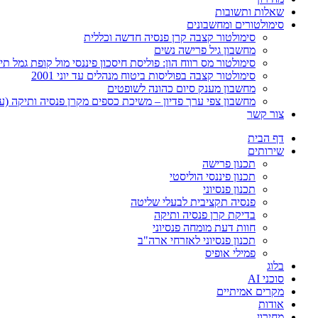
שאלות ותשובות
סימולטורים ומחשבונים
סימולטור קצבה קרן פנסיה חדשה וכללית
מחשבון גיל פרישה נשים
סימולטור מס רווח הון: פוליסת חיסכון פיננסי מול קופת גמל תיקון 
סימולטור קצבה בפוליסות ביטוח מנהלים עד יוני 2001
מחשבון מענק סיום כהונה לשופטים
מחשבון צפי ערך פדיון – משיכת כספים מקרן פנסיה ותיקה (ע
צור קשר
דף הבית
שירותים
תכנון פרישה
תכנון פיננסי הוליסטי
תכנון פנסיוני
פנסיה תקציבית לבעלי שליטה
בדיקת קרן פנסיה ותיקה
חוות דעת מומחה פנסיוני
תכנון פנסיוני לאזרחי ארה"ב
פמילי אופיס
בלוג
סוכני AI
מקרים אמיתיים
אודות
מחירון