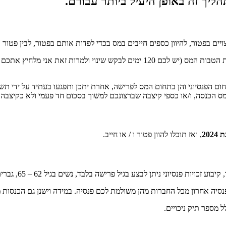
הליך זה באופן היעיל ביותר עבורם.
יים בפטור, להיוון כספים חייבים במס בכדי לפדות אותם בפטור, לבין פטור 
ברגע שביצעתם קיבוע זכויות במס הכנסה, חרצתם את גורלכם לעניין חלוקת הטבות המס (
חום הפנסיוני והן בתחום המס לפרישה, אחרת יתכן ותפגעו בעתיד על ידי תשל
מס הכנסה, ו/או כספי קיצבה שברצונכם למשוך בסכום חד פעמי ולא כקיצבה.
, ואז תוכלו להוון פטור ו / או חייב.
נסיוני ניתן לבצע בגיל פרישה בלבד, נשים בגיל 62 – 65, גברים בגיל 67.
סיה אחרון מכל החברות מהן משולמת לכם פנסיה. במידה וישנן גם הכנסות 
ל מספר תיק ניכויים.