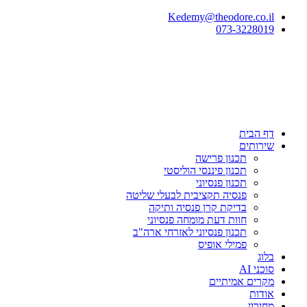
Kedemy@theodore.co.il
073-3228019
דף הבית
שירותים
תכנון פרישה
תכנון פיננסי הוליסטי
תכנון פנסיוני
פנסיה תקציבית לבעלי שליטה
בדיקת קרן פנסיה ותיקה
חוות דעת מומחה פנסיוני
תכנון פנסיוני לאזרחי ארה"ב
פמילי אופיס
בלוג
סוכני AI
מקרים אמיתיים
אודות
מחירון