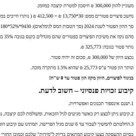
מעוניין להוון 300,000 ₪ חיסכון למטרת קיצבה במזומן.
נחשב פיצויים פטורים ממס: 30*13,750 ₪ = 412,500 ₪ ( נותרו חייבים במס 87,500 ₪ אבל הם לא משפיעים על תהליך קיבוע הזכויות).
סך ההון הפטור לשנת 2024 (סך הטבות המס לגימלאים): 9430*52%*180=882,648 ₪.
מהם נקזז את משיכת הפיצויים בפטורים שהם מוגדלים בקנס בגובה 35% בהתאם לפקודת מס הכנסה: 412,500 * 1.35 = 556,875 ₪.
נותר פטור בגובה: 325,773 ₪.
נבצע היוון של 300,000 ₪, סכום זה יהיה פטור.
ונותר הון פטור ע"ס 25,773 ₪ שהוא 1.5% מתקרה מזכה.
בניגוד לפיצויים, היוון מקזז הון פטור עד 0 ש"ח!
קיבוע זכויות פנסיוני – חשוב לדעת.
1.ישנם אינספור תכנונים ואפשרויות.
2.קיבוע ניתן לבצע רק כאשר מגיעים לגיל הזכאות, ומשולמת לכם קיצבה, גם אם ישנן הכנסות מעבודה עדיין.
3.החלטתם להמשיך לעבוד עד 6 שנים מגיל הפרישה, תמתינו עם קיבוע הזכויות עד שתסיימו לעבוד, ולא יותר מ-6 שנים.
בסיום ההעסקה בצעו קיבוע המתאים בדיוק ל"מידות" שלכם וכמובן החזרי