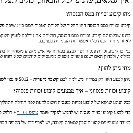
ואיך גמלאים, שהגיעו לגיל הזכאות, יכולים לנצל ת
מהו קיבוע זכויות במס הכנסה?
קיבוע זכויות במס הכנסה הינו תהליך של חלוקת הטבות המס בין משיכת פיצו
לאחר ניתוח והבנת כל האפשרויות העומדות בפניכם.
כמו כן קיבוע זכויות פנסיה רצוי לבצע בעזרתו של איש מקצוע מומחה הן בת
במלואו, ולבדוק האם ישנם פיצויים נוספים ממעסיקים קודמים שלא דווחו ל
מתי ניתן להוון?
ניתן לבצע היוון רק במידה ומשולמת לכם
קיצבה מזערית – 5012 ₪ נכון לשנת 2024
קיבוע זכויות פנסיוני – איך מבצעים קיבוע זכויות פנסיה?
בכל הנוגע לנושא של קיבוע זכויות בפנסיה חשוב לדעת לפני תחילת התהליך, קיבוע זכויות פ
כדי לבצע קיבוע זכויות פנסיה יש להגיש לפקיד שומה
טופס 161 ד
+ תלוש פנ
במידה ומעוניינים להוון חיסכון למטרת קיצבה, יש לצרף דוח של הקופה הכול