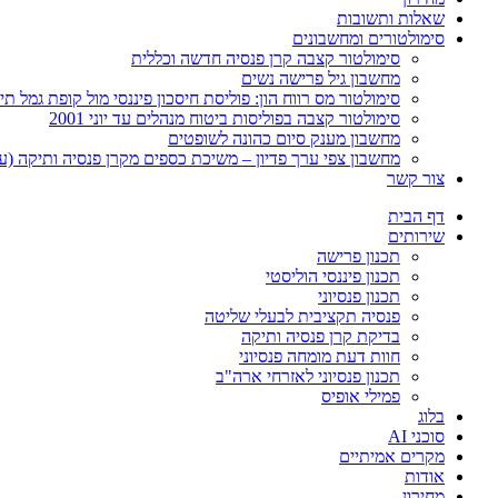
שאלות ותשובות
סימולטורים ומחשבונים
סימולטור קצבה קרן פנסיה חדשה וכללית
מחשבון גיל פרישה נשים
סימולטור מס רווח הון: פוליסת חיסכון פיננסי מול קופת גמל תיקון 
סימולטור קצבה בפוליסות ביטוח מנהלים עד יוני 2001
מחשבון מענק סיום כהונה לשופטים
מחשבון צפי ערך פדיון – משיכת כספים מקרן פנסיה ותיקה (ע
צור קשר
דף הבית
שירותים
תכנון פרישה
תכנון פיננסי הוליסטי
תכנון פנסיוני
פנסיה תקציבית לבעלי שליטה
בדיקת קרן פנסיה ותיקה
חוות דעת מומחה פנסיוני
תכנון פנסיוני לאזרחי ארה"ב
פמילי אופיס
בלוג
סוכני AI
מקרים אמיתיים
אודות
מחירון