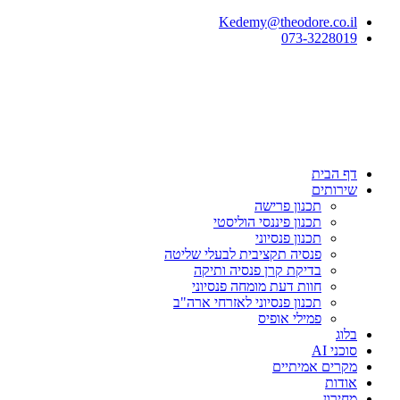
Kedemy@theodore.co.il
073-3228019
דף הבית
שירותים
תכנון פרישה
תכנון פיננסי הוליסטי
תכנון פנסיוני
פנסיה תקציבית לבעלי שליטה
בדיקת קרן פנסיה ותיקה
חוות דעת מומחה פנסיוני
תכנון פנסיוני לאזרחי ארה"ב
פמילי אופיס
בלוג
סוכני AI
מקרים אמיתיים
אודות
מחירון