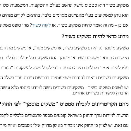
משקיע כשיר הוא סטטוס נחשק ונחשב בעולם ההשקעות. המשמעות שלו היא
הוא ניתן למשקיעים בעלי מאפיינים מסוימים בלבד, בהתאם לקווים מנחים
אם כן – מה זה אומר להיות משקיע כשיר, או
לקוח כשיר
? מהו טופס משקיע 
מדוע כדאי להיות משקיע כשיר?
משקיע מוסמך נקרא גם משקיע כשיר, או משקיע מסווג, או משקיע מתוחכם – י
מי שזוכה בתואר משקיע כשיר או מוסמך הוא משקיע בעל יכולת כלכלית בל
עליו להיות אמיד כלכלית במידה מספקת כדי לקבל גישה להשקעות "סגורות" 
משקיעים כשירים זכאים להנחות משמעותיות ברכישת ניירות ערך בשלב הה
יש לטופס משקיע כשיר – משקיעים כשירים גישה למידע פיננסי מלא וגישה
החברה ללקוחות כשירים אחרים.
מהם הקריטריונים לקבלת סטטוס "משקיע מוסמך" לפי החוק?
הרשות לניירות ערך והחוק בישראל קובעים מספר פרמטרים כלכליים לקבלת
עם זאת, יש לציין כי החוק אינו מבהיר באופן מדויק אילו מסמכים ואיזה 