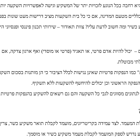
 רחבה בכל הנוגע לזכויות יתר של המשקיע וגישה לאפשרויות השקעה יותר
 כלליים מטעם המדינה, אם כי כל בית השקעות מציב דרישות מעט שונות בפ
כשיר ומה חשוב לדעת עליו? צוות תאודור – שירותי תכנון פיננסי ופנסיוני
כול להיות אדם פרטי, או תאגיד (פרטי או מוסדי) ואף ארגון צדקה, אם הוא
תי מבוטלת.
כמו הנפקות פרטיות שאינן נגישות לכלל הציבור כי הן מותנות בסכום השקעה
נפקה הראשוני וכן יכולים להיחשף להשקעות ללא תשקיף.
 לנתונים מסווגים לגבי כל השקעה והם גם רשאים להשקיע בהנפקות פרטיות
 המעמד. לצד עמידה בקריטריונים, מועמד לקבלת תואר משקיע כשר, צריך ל
מידע נדרש לספק המועמד לקבלת מעמד משקיע כשיר או מוסמך.