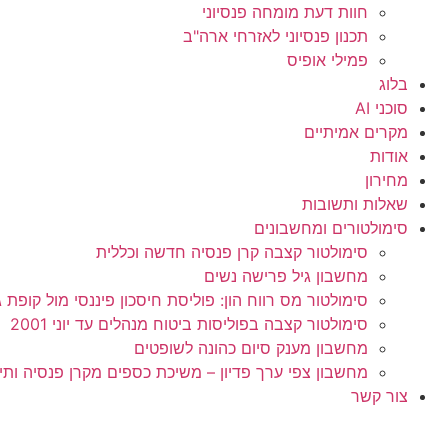
חוות דעת מומחה פנסיוני
תכנון פנסיוני לאזרחי ארה"ב
פמילי אופיס
בלוג
סוכני AI
מקרים אמיתיים
אודות
מחירון
שאלות ותשובות
סימולטורים ומחשבונים
סימולטור קצבה קרן פנסיה חדשה וכללית
מחשבון גיל פרישה נשים
סימולטור מס רווח הון: פוליסת חיסכון פיננסי מול קופת גמל 
סימולטור קצבה בפוליסות ביטוח מנהלים עד יוני 2001
מחשבון מענק סיום כהונה לשופטים
מחשבון צפי ערך פדיון – משיכת כספים מקרן פנסיה ותי
צור קשר