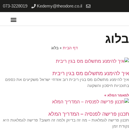
073-3228019
Kedemy@theodore.co.il
סוכני AI
לוג
דף הבית
»
בלוג
יך להימנע מתשלום מס בגין ריבית
יך להימנע מתשלום מס בגין ריבית רוב אזרחי ישראל משקיעים את כספם
תוכניות חיסכון והשקעה
מאמר המלא »
כנון פרישה לפנסיה – המדריך המלא
כנון פרישה לגמלאות – מה זה בדיוק ולמה זה חשוב? פרישה לגמלאות היא
קודת זמן